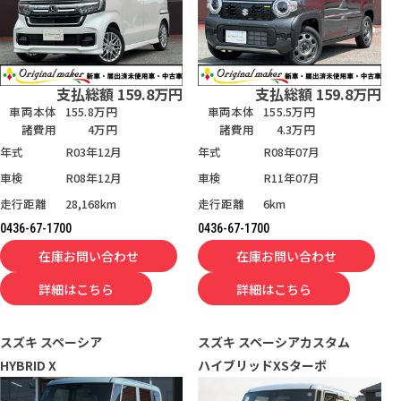
支払総額
159.8
万円
支払総額
159.8
万円
車両本体
155.8万円
車両本体
155.5万円
諸費用
4万円
諸費用
4.3万円
年式
R03年12月
年式
R08年07月
車検
R08年12月
車検
R11年07月
走行距離
28,168km
走行距離
6km
0436-67-1700
0436-67-1700
在庫お問い合わせ
在庫お問い合わせ
詳細はこちら
詳細はこちら
スズキ
スペーシア
スズキ
スペーシアカスタム
HYBRID X
ハイブリッドXSターボ