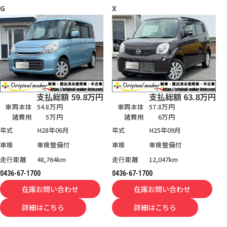
G
X
支払総額
59.8
万円
支払総額
63.8
万円
車両本体
54.8万円
車両本体
57.8万円
諸費用
5万円
諸費用
6万円
年式
H28年06月
年式
H25年09月
車検
車検整備付
車検
車検整備付
走行距離
48,764km
走行距離
12,047km
0436-67-1700
0436-67-1700
在庫お問い合わせ
在庫お問い合わせ
詳細はこちら
詳細はこちら