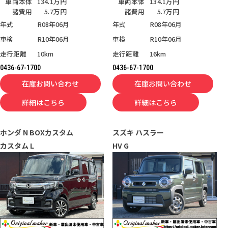
車両本体
134.1万円
車両本体
134.1万円
諸費用
5.7万円
諸費用
5.7万円
年式
R08年06月
年式
R08年06月
車検
R10年06月
車検
R10年06月
走行距離
10km
走行距離
16km
0436-67-1700
0436-67-1700
在庫お問い合わせ
在庫お問い合わせ
詳細はこちら
詳細はこちら
ホンダ
N BOXカスタム
スズキ
ハスラー
カスタム L
HV G