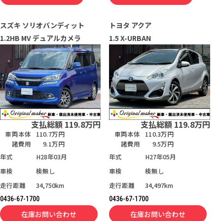
スズキ
ソリオバンディット
トヨタ
アクア
1.2HB MV デュアルカメラ
1.5 X-URBAN
支払総額
119.8
万円
支払総額
119.8
万円
車両本体
110.7万円
車両本体
110.3万円
諸費用
9.1万円
諸費用
9.5万円
年式
H28年03月
年式
H27年05月
車検
検無し
車検
検無し
走行距離
34,750km
走行距離
34,497km
0436-67-1700
0436-67-1700
在庫お問い合わせ
在庫お問い合わせ