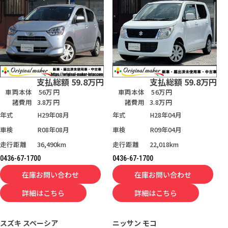
支払総額
59.8
万円
支払総額
59.8
万円
車両本体
56万円
車両本体
56万円
諸費用
3.8万円
諸費用
3.8万円
年式
H29年08月
年式
H28年04月
車検
R08年08月
車検
R09年04月
走行距離
36,490km
走行距離
22,018km
0436-67-1700
0436-67-1700
在庫お問い合わせ
在庫お問い合わせ
詳細はこちら
詳細はこちら
スズキ
スペーシア
ニッサン
モコ