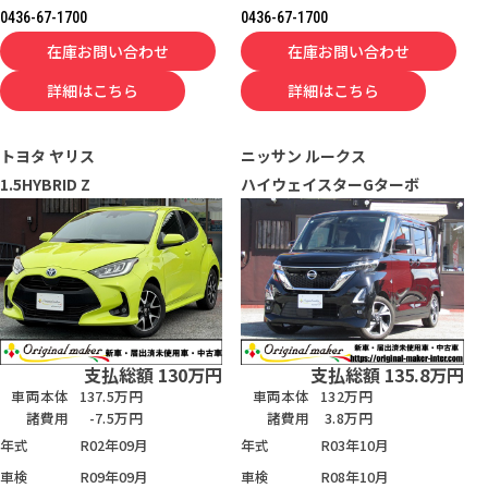
0436-67-1700
0436-67-1700
在庫お問い合わせ
在庫お問い合わせ
詳細はこちら
詳細はこちら
トヨタ
ヤリス
ニッサン
ルークス
1.5HYBRID Z
ハイウェイスターGターボ
支払総額
130
万円
支払総額
135.8
万円
車両本体
137.5万円
車両本体
132万円
諸費用
-7.5万円
諸費用
3.8万円
年式
R02年09月
年式
R03年10月
車検
R09年09月
車検
R08年10月