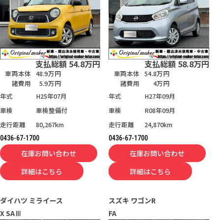
支払総額
54.8
万円
支払総額
58.8
万円
車両本体
48.9万円
車両本体
54.8万円
諸費用
5.9万円
諸費用
4万円
年式
H25年07月
年式
H27年09月
車検
車検整備付
車検
R08年09月
走行距離
80,267km
走行距離
24,870km
0436-67-1700
0436-67-1700
在庫お問い合わせ
在庫お問い合わせ
詳細はこちら
詳細はこちら
ダイハツ
ミライース
スズキ
ワゴンR
X SAⅢ
FA