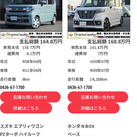
支払総額
164.8
万円
支払総額
168.8
万円
車両本体
158.7万円
車両本体
161.8万円
諸費用
6.1万円
諸費用
7万円
年式
R08年04月
年式
H30年07月
車検
R11年04月
車検
R09年07月
走行距離
6km
走行距離
14,288km
0436-67-1700
0436-67-1700
在庫お問い合わせ
在庫お問い合わせ
詳細はこちら
詳細はこちら
スズキ
エブリィワゴン
ホンダ
N BOX
PZターボ ハイルーフ
ベース