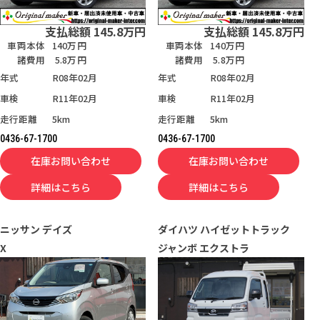
支払総額
145.8
万円
支払総額
145.8
万円
車両本体
140万円
車両本体
140万円
諸費用
5.8万円
諸費用
5.8万円
年式
R08年02月
年式
R08年02月
車検
R11年02月
車検
R11年02月
走行距離
5km
走行距離
5km
0436-67-1700
0436-67-1700
在庫お問い合わせ
在庫お問い合わせ
詳細はこちら
詳細はこちら
ニッサン
デイズ
ダイハツ
ハイゼットトラック
X
ジャンボ エクストラ