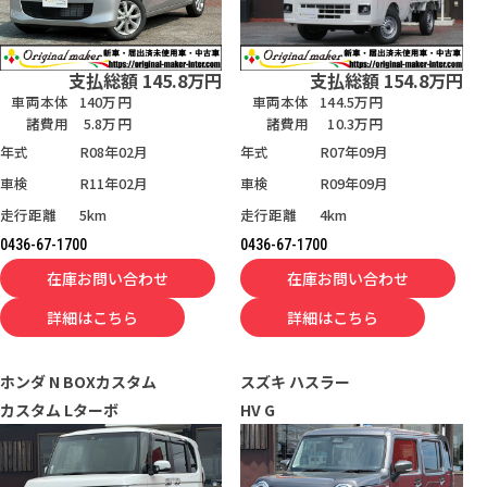
支払総額
145.8
万円
支払総額
154.8
万円
車両本体
140万円
車両本体
144.5万円
諸費用
5.8万円
諸費用
10.3万円
年式
R08年02月
年式
R07年09月
車検
R11年02月
車検
R09年09月
走行距離
5km
走行距離
4km
0436-67-1700
0436-67-1700
在庫お問い合わせ
在庫お問い合わせ
詳細はこちら
詳細はこちら
ホンダ
N BOXカスタム
スズキ
ハスラー
カスタム Lターボ
HV G