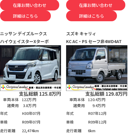
在庫お問い合わせ
在庫お問い合わせ
詳細はこちら
詳細はこちら
ニッサン
デイズルークス
スズキ
キャリィ
ハイウェイスターXターボ
KC AC・PS セーフ非4WD4AT
支払総額
125.8
万円
支払総額
129.8
万円
車両本体
122万円
車両本体
120.4万円
諸費用
3.8万円
諸費用
9.4万円
年式
H30年07月
年式
R07年12月
車検
R09年07月
車検
R09年12月
走行距離
22,474km
走行距離
6km