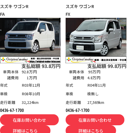
スズキ
ワゴンR
スズキ
ワゴンR
FA
FX
支払総額
93.8
万円
支払総額
99.8
万円
車両本体
92.8万円
車両本体
95万円
諸費用
1万円
諸費用
4.8万円
年式
R03年12月
年式
R04年11月
車検
R08年10月
車検
検無し
走行距離
32,224km
走行距離
27,569km
0436-67-1700
0436-67-1700
在庫お問い合わせ
在庫お問い合わせ
詳細はこちら
詳細はこちら