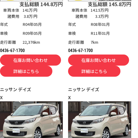
支払総額
144.8
万円
支払総額
145.8
万円
車両本体
141万円
車両本体
142.5万円
諸費用
3.8万円
諸費用
3.3万円
年式
R04年05月
年式
R08年01月
車検
R09年05月
車検
R11年01月
走行距離
22,376km
走行距離
7km
0436-67-1700
0436-67-1700
在庫お問い合わせ
在庫お問い合わせ
詳細はこちら
詳細はこちら
ニッサン
デイズ
ニッサン
デイズ
X
X