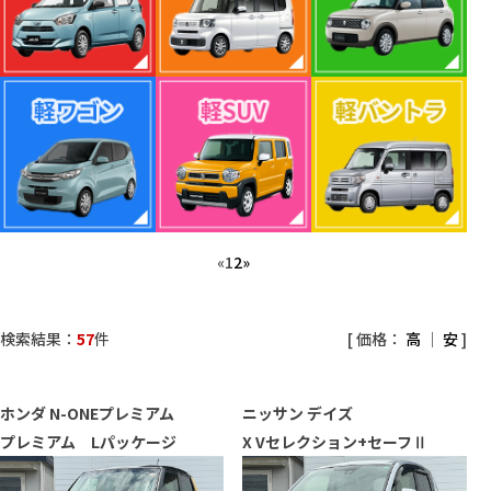
«
1
2
»
検索結果：
57
件
[ 価格：
高
｜
安
]
ホンダ
N-ONEプレミアム
ニッサン
デイズ
プレミアム Lパッケージ
X Vセレクション+セーフⅡ