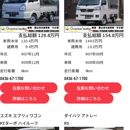
支払総額
129.8
万円
支払総額
154.8
万円
車両本体
120.4万円
車両本体
144.5万円
諸費用
9.4万円
諸費用
10.3万円
年式
R07年12月
年式
R07年09月
車検
R09年12月
車検
R09年09月
走行距離
6km
走行距離
4km
0436-67-1700
0436-67-1700
在庫お問い合わせ
在庫お問い合わせ
詳細はこちら
詳細はこちら
スズキ
エブリィワゴン
ダイハツ
アトレー
PZターボ ハイルーフ
RS