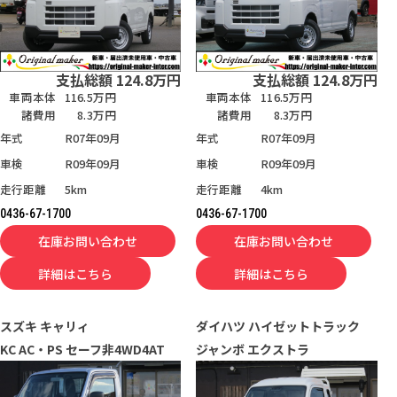
支払総額
124.8
万円
支払総額
124.8
万円
車両本体
116.5万円
車両本体
116.5万円
諸費用
8.3万円
諸費用
8.3万円
年式
R07年09月
年式
R07年09月
車検
R09年09月
車検
R09年09月
走行距離
5km
走行距離
4km
0436-67-1700
0436-67-1700
在庫お問い合わせ
在庫お問い合わせ
詳細はこちら
詳細はこちら
スズキ
キャリィ
ダイハツ
ハイゼットトラック
KC AC・PS セーフ非4WD4AT
ジャンボ エクストラ