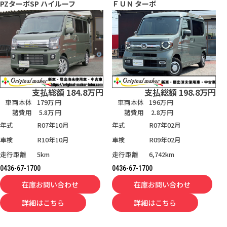
PZターボSP ハイルーフ
ＦＵＮ ターボ
支払総額
184.8
万円
支払総額
198.8
万円
車両本体
179万円
車両本体
196万円
諸費用
5.8万円
諸費用
2.8万円
年式
R07年10月
年式
R07年02月
車検
R10年10月
車検
R09年02月
走行距離
5km
走行距離
6,742km
0436-67-1700
0436-67-1700
在庫お問い合わせ
在庫お問い合わせ
詳細はこちら
詳細はこちら