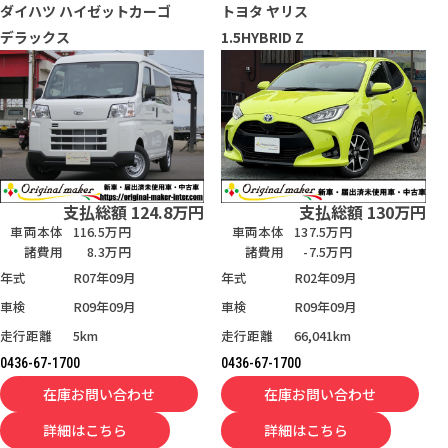
ダイハツ
ハイゼットカーゴ
トヨタ
ヤリス
デラックス
1.5HYBRID Z
支払総額
124.8
万円
支払総額
130
万円
車両本体
116.5万円
車両本体
137.5万円
諸費用
8.3万円
諸費用
-7.5万円
年式
R07年09月
年式
R02年09月
車検
R09年09月
車検
R09年09月
走行距離
5km
走行距離
66,041km
0436-67-1700
0436-67-1700
在庫お問い合わせ
在庫お問い合わせ
詳細はこちら
詳細はこちら