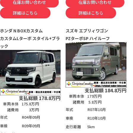
在庫お問い合わせ
在庫お問い合わせ
詳細はこちら
詳細はこちら
ホンダ
N BOXカスタム
スズキ
エブリィワゴン
カスタムLターボ スタイル+ブラ
PZターボSP ハイルーフ
ック
支払総額
184.8
万円
車両本体
179万円
支払総額
178.8
万円
諸費用
5.8万円
車両本体
175.8万円
年式
R07年10月
諸費用
3万円
年式
R04年09月
車検
R10年10月
車検
R09年09月
走行距離
5km