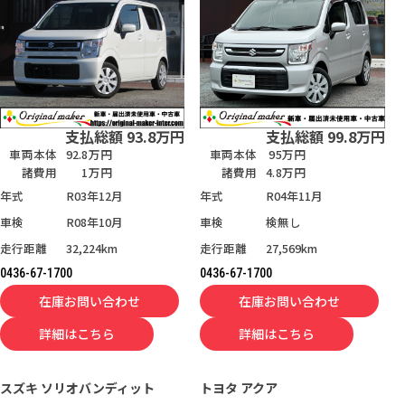
支払総額
93.8
万円
支払総額
99.8
万円
車両本体
92.8万円
車両本体
95万円
諸費用
1万円
諸費用
4.8万円
年式
R03年12月
年式
R04年11月
車検
R08年10月
車検
検無し
走行距離
32,224km
走行距離
27,569km
0436-67-1700
0436-67-1700
在庫お問い合わせ
在庫お問い合わせ
詳細はこちら
詳細はこちら
スズキ
ソリオバンディット
トヨタ
アクア