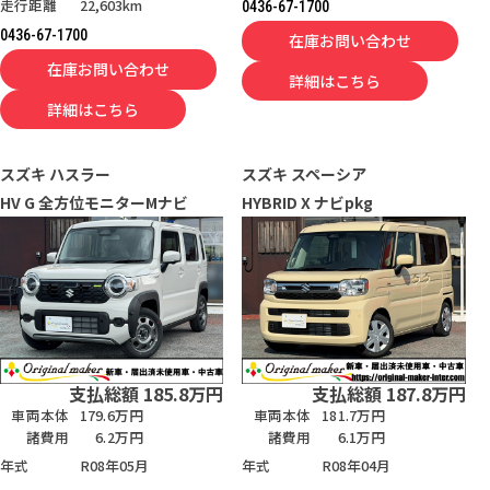
走行距離
22,603km
0436-67-1700
0436-67-1700
在庫お問い合わせ
在庫お問い合わせ
詳細はこちら
詳細はこちら
スズキ
ハスラー
スズキ
スペーシア
HV G 全方位モニターMナビ
HYBRID X ナビpkg
支払総額
185.8
万円
支払総額
187.8
万円
車両本体
179.6万円
車両本体
181.7万円
諸費用
6.2万円
諸費用
6.1万円
年式
R08年05月
年式
R08年04月