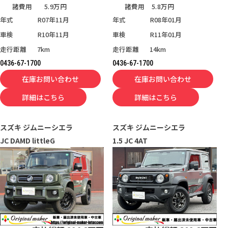
諸費用
5.9万円
諸費用
5.8万円
年式
R07年11月
年式
R08年01月
車検
R10年11月
車検
R11年01月
走行距離
7km
走行距離
14km
0436-67-1700
0436-67-1700
在庫お問い合わせ
在庫お問い合わせ
詳細はこちら
詳細はこちら
スズキ
ジムニーシエラ
スズキ
ジムニーシエラ
JC DAMD littleG
1.5 JC 4AT