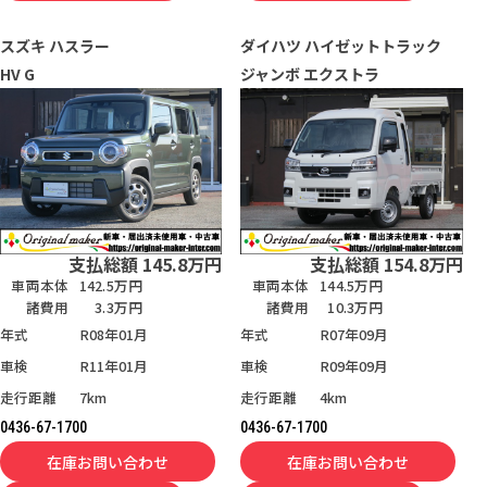
スズキ
ハスラー
ダイハツ
ハイゼットトラック
HV G
ジャンボ エクストラ
支払総額
145.8
万円
支払総額
154.8
万円
車両本体
142.5万円
車両本体
144.5万円
諸費用
3.3万円
諸費用
10.3万円
年式
R08年01月
年式
R07年09月
車検
R11年01月
車検
R09年09月
走行距離
7km
走行距離
4km
0436-67-1700
0436-67-1700
在庫お問い合わせ
在庫お問い合わせ