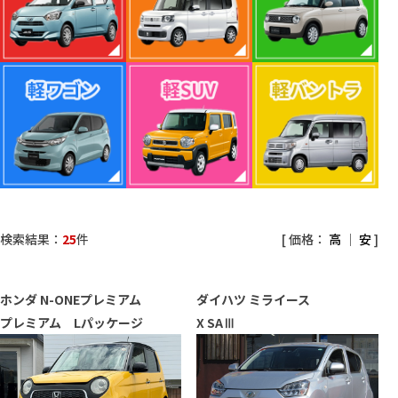
検索結果：
25
件
[ 価格：
高
｜
安
]
ホンダ
N-ONEプレミアム
ダイハツ
ミライース
プレミアム Lパッケージ
X SAⅢ