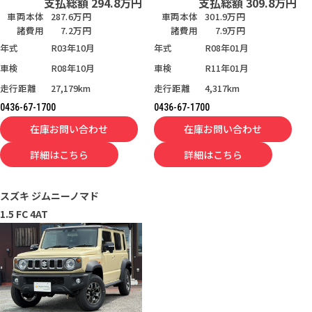
支払総額
294.8
万円
支払総額
309.8
万円
車両本体
287.6万円
車両本体
301.9万円
諸費用
7.2万円
諸費用
7.9万円
年式
R03年10月
年式
R08年01月
車検
R08年10月
車検
R11年01月
走行距離
27,179km
走行距離
4,317km
0436-67-1700
0436-67-1700
在庫お問い合わせ
在庫お問い合わせ
詳細はこちら
詳細はこちら
スズキ
ジムニーノマド
1.5 FC 4AT