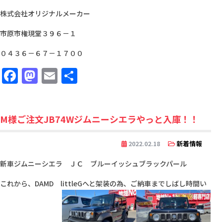
株式会社オリジナルメーカー
市原市権現堂３９６－１
０４３６－６７－１７００
Facebook
Mastodon
Email
共
有
M様ご注文JB74Wジムニーシエラやっと入庫！！
新着情報
2022.02.18
新車ジムニーシエラ ＪＣ ブルーイッシュブラックパール
これから、DAMD littleGへと架装の為、ご納車までしばし時間い