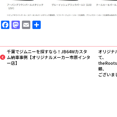
Facebook
Mastodon
Email
共
有
千葉でジムニーを探すなら！JB64Wカスタ
オリジナ
ム納車事例【オリジナルメーカー市原インタ
て、
ー店】
theRoo
頼、
ございま