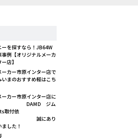
ーを探すなら！JB64W
車事例【オリジナルメーカ
ター店】
メーカー市原インター店で
🚗いまのおすすめ軽はこち
メーカー市原インター店に
DAMD ジム
ots取付依
 誠にあり
いました！
拶