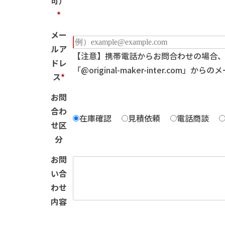
可）
*
メー
ルア
【注意】携帯電話からお問合わせの場合
ドレ
「@original-maker-inter.co
ス
*
お問
合わ
在庫確認
見積依頼
電話商談
せ区
分
お問
い合
わせ
内容