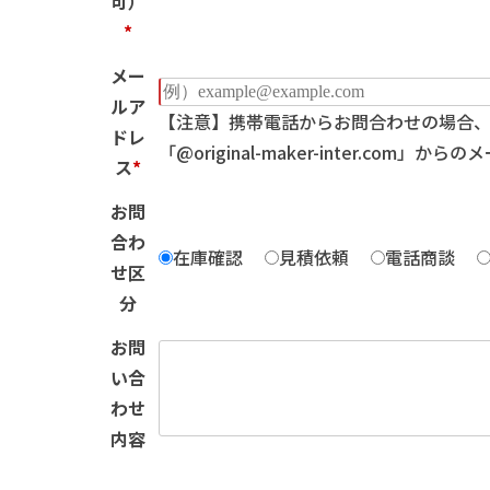
可）
*
メー
ルア
【注意】携帯電話からお問合わせの場合
ドレ
「@original-maker-inter.co
ス
*
お問
合わ
在庫確認
見積依頼
電話商談
せ区
分
お問
い合
わせ
内容