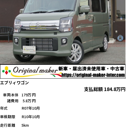
エブリィワゴン
支払総額
184.8
万円
車両本体
179万円
諸費用
5.8万円
年式
R07年10月
車検期限
R10年10月
走行距離
5km